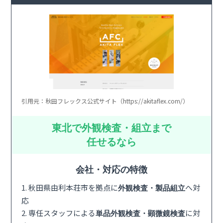
引用元：秋田フレックス公式サイト（https://akitaflex.com/）
東北で外観検査・組立まで
任せるなら
会社・対応の特徴
1. 秋田県由利本荘市を拠点に
へ対
外観検査・製品組立
応
2. 専任スタッフによる
に対
単品外観検査・顕微鏡検査