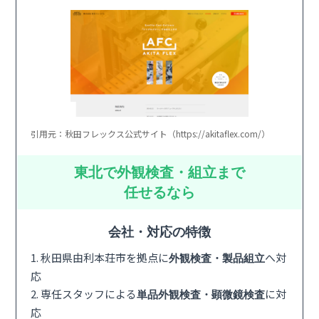
引用元：秋田フレックス公式サイト（https://akitaflex.com/）
東北で外観検査・組立まで
任せるなら
会社・対応の特徴
1. 秋田県由利本荘市を拠点に
へ対
外観検査・製品組立
応
2. 専任スタッフによる
に対
単品外観検査・顕微鏡検査
応