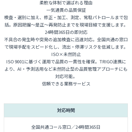
柔軟な体制で選ばれる理由
一気通貫の品質保証
検査・選別に加え、修正・加工、測定、常駐パトロールまで包
括。原因把握～是正～再発防止までを現場目線で支援します。
24時間365日の即対応
不具合の発生時や突発の追加検査に迅速対応。全国共通の窓口
で現場手配をスピード化し、流出・停滞リスクを低減します。
ISO×未然防止
ISO 9001に基づく運用で品質の一貫性を確保。TRIGO連携に
より、AI・予測活用など未然防止型の品質管理アプローチにも
対応可能。
信頼できる業務サービス
対応時間
全国共通コール窓口／24時間365日