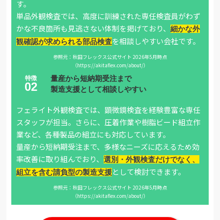
す。
単品外観検査では、高度に訓練された専任検査員がわず
かな不良箇所も見逃さない体制を掲げており、
細かな外
を相談しやすい会社です。
観確認が求められる部品検査
参照元：秋田フレックス公式サイト 2026年5月時点
（https://akitaflex.com/about/）
量産から短納期受注まで
製造支援として相談しやすい
フェライト外観検査では、顕微鏡検査を経験豊富な専任
スタッフが担当。さらに、圧着作業や樹脂ビード組立作
業など、各種製品の組立にも対応しています。
量産から短納期受注まで、多様なニーズに応えるため効
率改善に取り組んでおり、
選別・外観検査だけでなく、
として検討できます。
組立を含む請負型の製造支援
参照元：秋田フレックス公式サイト 2026年5月時点
（https://akitaflex.com/about/）