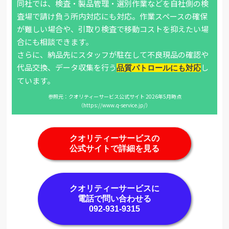
同社では、検査・製品管理・選別作業などを自社側の検
査場で請け負う所内対応にも対応。作業スペースの確保
が難しい場合や、引取り検査で移動コストを抑えたい場
合にも相談できます。
さらに、納品先にスタッフが駐在して不良現品の確認や
代品交換、データ収集を行う
し
品質パトロールにも対応
ています。
参照元：クオリティーサービス公式サイト 2026年5月時点
（https://www.q-service.jp/）
クオリティーサービスの
公式サイトで詳細を見る
クオリティーサービスに
電話で問い合わせる
092-931-9315