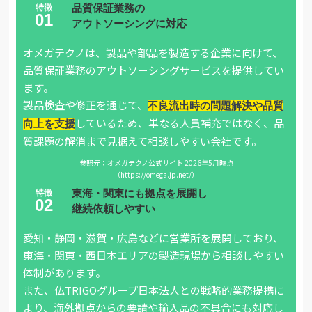
品質保証業務の
アウトソーシングに対応
オメガテクノは、製品や部品を製造する企業に向けて、
品質保証業務のアウトソーシングサービスを提供してい
ます。
製品検査や修正を通じて、
不良流出時の問題解決や品質
しているため、単なる人員補充ではなく、品
向上を支援
質課題の解消まで見据えて相談しやすい会社です。
参照元：オメガテクノ公式サイト 2026年5月時点
（https://omega.jp.net/）
東海・関東にも拠点を展開し
継続依頼しやすい
愛知・静岡・滋賀・広島などに営業所を展開しており、
東海・関東・西日本エリアの製造現場から相談しやすい
体制があります。
また、仏TRIGOグループ日本法人との戦略的業務提携に
より、海外拠点からの要請や輸入品の不具合にも対応し