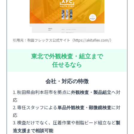
引用元：秋田フレックス公式サイト（https://akitaflex.com/）
東北で外観検査・組立まで
任せるなら
会社・対応の特徴
1. 秋田県由利本荘市を拠点に
へ対
外観検査・製品組立
応
2. 専任スタッフによる
に対
単品外観検査・顕微鏡検査
応
3. 検査だけでなく、圧着作業や樹脂ビード組立など
製
造支援まで相談可能