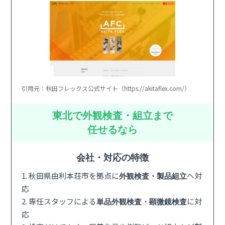
引用元：秋田フレックス公式サイト（https://akitaflex.com/）
東北で外観検査・組立まで
任せるなら
会社・対応の特徴
1. 秋田県由利本荘市を拠点に
へ対
外観検査・製品組立
応
2. 専任スタッフによる
に対
単品外観検査・顕微鏡検査
応